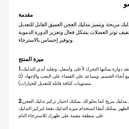
و
مقدمة
ك مريحة. ويتميز بتدليك العجن العميق القابل للتعديل
خفيف توتر العضلات بشكل فعال وتعزيز الدورة الدموية
وتوفير إحساس بالاسترخاء.
ميزة المنتج
1.
يز مدلك الظهر ببكرات شياتسو مع 4 عقد دوارة يمكنها التحرك لأعلى وأسفل، وتقليد أيدي التدليك،
وإجراء تدليك الأنسجة العميقة على العقد وعضلات التوتر مما يجلب الاسترخاء في جميع أنحاء الجسم، ويساعد على القضاء على التعب والإجهاد. (2
مستويات كثافة قابلة للتعديل للخيارات).
2.
دليك مريح كما يحلو لك. يمكنك اختيار تركيز تدليك العجن
ر. يمكنك أيضًا استخدام ميزة التدليك بقعة لتركيز التدليك
على منطقة معينة على ظهرك للاسترخاء التام.