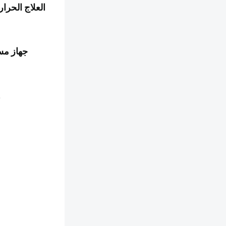
العلاج الحرار
جهاز م
تدليك الاهتزاز على المقعد مع 3 مستويات شدة قابلة للتعديل، مما يوفر تدليكًا 