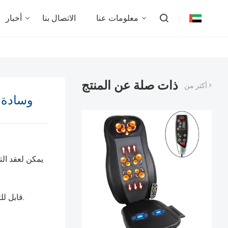
معلومات عنا
الاتصال بنا
أخبار
ذات صلة عن المنتج
أكثر من >
وسادة 
◆ مصمم هندسيًا،
◆ تدليك حقيقي ثلاثي الأبعاد (تدليك S-مسار) قابل للتحديد.