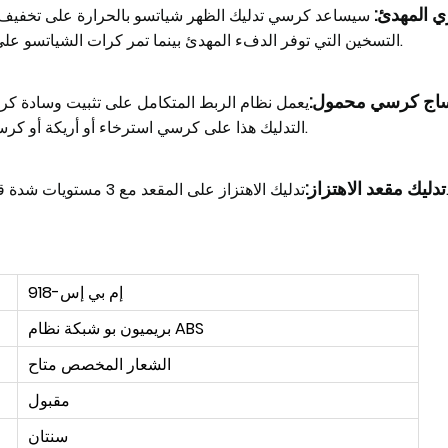
ي المهدئ:
سيساعد كرسي تدليك الظهر شياتسو بالحرارة على تخفيف الأل
التسخين التي توفر الدفء المهدئ بينما تمر كرات الشياتسو على ظهرك بالكامل، فهي تخفف العضلات المتعبة وتخفف العقد.
ساج كرسي محمول
:
يعمل نظام الربط المتكامل على تثبيت وسادة كرس
التدليك هذا على كرسي استرخاء أو أريكة أو كرسي مكتب للاستمتاع بتدليك علاجي في راحة منزلك أو مكتبك.
تدليك مقعد الاهتزاز:
خفيفًا مريحًا للورك والفخذين.
إم بي إس-918
بريميون بو شبكة نظام ABS
الشعار المخصص متاح
مقبول
سنتان