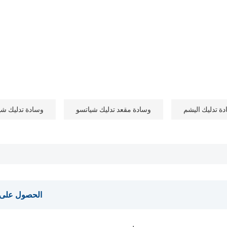
ة تدليك اليشم
وسادة مقعد تدليك شياتسو
وسادة تدليك شي
الحصول على آخ