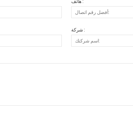
هاتف :
شركة :